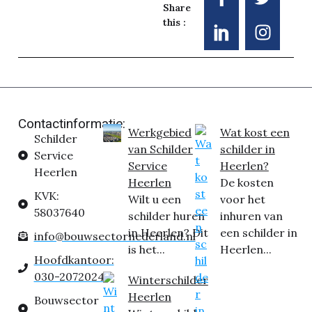
Share
this :
Contactinformatie:
Werkgebied
Wat kost een
Schilder
van Schilder
schilder in
Service
Service
Heerlen?
Heerlen
Heerlen
De kosten
KVK:
Wilt u een
voor het
58037640
schilder huren
inhuren van
in Heerlen? Dit
een schilder in
info@bouwsectornederland.nl
is het...
Heerlen...
Hoofdkantoor:
030-2072024
Winterschilder
Heerlen
Bouwsector