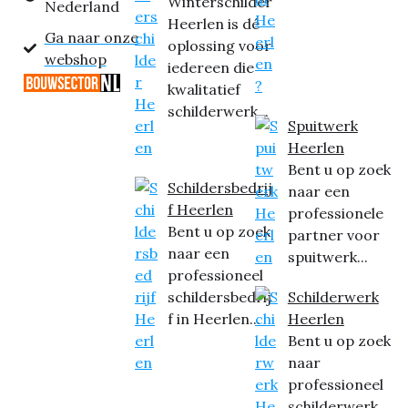
Winterschilder
Nederland
Heerlen is dé
Ga naar onze
oplossing voor
webshop
iedereen die
kwalitatief
schilderwerk...
Spuitwerk
Heerlen
Bent u op zoek
Schildersbedrij
naar een
f Heerlen
professionele
Bent u op zoek
partner voor
naar een
spuitwerk...
professioneel
schildersbedrij
Schilderwerk
f in Heerlen...
Heerlen
Bent u op zoek
naar
professioneel
schilderwerk