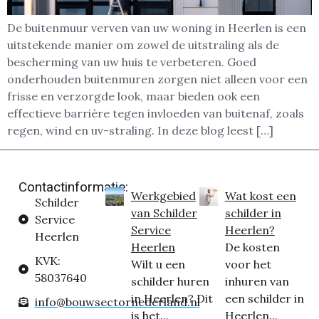
De buitenmuur verven van uw woning in Heerlen is een
uitstekende manier om zowel de uitstraling als de
bescherming van uw huis te verbeteren. Goed
onderhouden buitenmuren zorgen niet alleen voor een
frisse en verzorgde look, maar bieden ook een
effectieve barrière tegen invloeden van buitenaf, zoals
regen, wind en uv-straling. In deze blog leest […]
Contactinformatie:
Werkgebied
Wat kost een
Schilder
van Schilder
schilder in
Service
Service
Heerlen?
Heerlen
Heerlen
De kosten
KVK:
Wilt u een
voor het
58037640
schilder huren
inhuren van
in Heerlen? Dit
een schilder in
info@bouwsectornederland.nl
is het...
Heerlen...