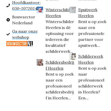
Hoofdkantoor:
030-2072024
Winterschilder
Spuitwerk
Heerlen
Heerlen
Bouwsector
Winterschilder
Bent u op zoek
Nederland
Heerlen is dé
naar een
Ga naar onze
oplossing voor
professionele
webshop
iedereen die
partner voor
kwalitatief
spuitwerk...
schilderwerk...
Schilderwerk
Schildersbedrij
Heerlen
f Heerlen
Bent u op zoek
Bent u op zoek
naar
naar een
professioneel
professioneel
schilderwerk
schildersbedrij
in Heerlen?
f in Heerlen...
Een...