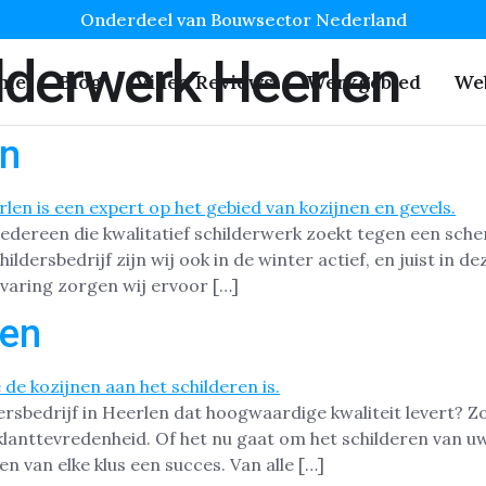
Onderdeel van Bouwsector Nederland
lderwerk Heerlen
me
Blog
Video Reviews
Werkgebied
We
en
iedereen die kwalitatief schilderwerk zoekt tegen een sche
hildersbedrijf zijn wij ook in de winter actief, en juist in
varing zorgen wij ervoor […]
len
rsbedrijf in Heerlen dat hoogwaardige kwaliteit levert? Zo
lanttevredenheid. Of het nu gaat om het schilderen van uw
 van elke klus een succes. Van alle […]