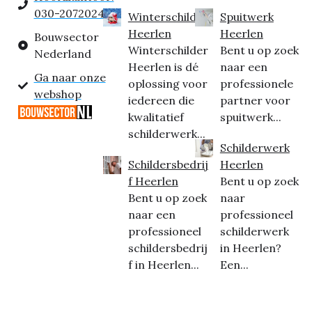
030-2072024
Winterschilder
Spuitwerk
Heerlen
Heerlen
Bouwsector
Winterschilder
Bent u op zoek
Nederland
Heerlen is dé
naar een
Ga naar onze
oplossing voor
professionele
webshop
iedereen die
partner voor
kwalitatief
spuitwerk...
schilderwerk...
Schilderwerk
Schildersbedrij
Heerlen
f Heerlen
Bent u op zoek
Bent u op zoek
naar
naar een
professioneel
professioneel
schilderwerk
schildersbedrij
in Heerlen?
f in Heerlen...
Een...