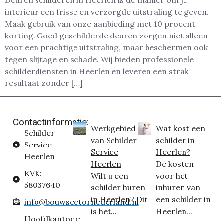
Deuren schilderen in Heerlen is dé manier om je
interieur een frisse en verzorgde uitstraling te geven.
Maak gebruik van onze aanbieding met 10 procent
korting. Goed geschilderde deuren zorgen niet alleen
voor een prachtige uitstraling, maar beschermen ook
tegen slijtage en schade. Wij bieden professionele
schilderdiensten in Heerlen en leveren een strak
resultaat zonder […]
Contactinformatie:
Werkgebied
Wat kost een
Schilder
van Schilder
schilder in
Service
Service
Heerlen?
Heerlen
Heerlen
De kosten
KVK:
Wilt u een
voor het
58037640
schilder huren
inhuren van
in Heerlen? Dit
een schilder in
info@bouwsectornederland.nl
is het...
Heerlen...
Hoofdkantoor: