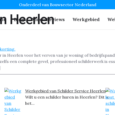
Onderdeel van Bouwsector Nederland
n Heerlen
me
Blog
Video Reviews
Werkgebied
We
r in Heerlen voor het verven van je woning of bedrijfspan
zelfs een complete gevel, professioneel schilderwerk is e
]
Werkgebied van Schilder Service Heerlen
Wilt u een schilder huren in Heerlen? Dit is
het...