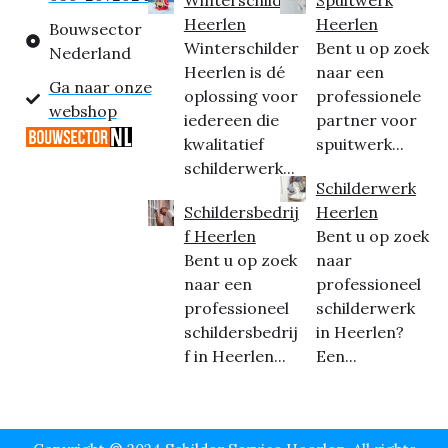
Heerlen
Heerlen
Bouwsector
Winterschilder
Bent u op zoek
Nederland
Heerlen is dé
naar een
Ga naar onze
oplossing voor
professionele
webshop
iedereen die
partner voor
kwalitatief
spuitwerk...
schilderwerk...
Schilderwerk
Schildersbedrij
Heerlen
f Heerlen
Bent u op zoek
Bent u op zoek
naar
naar een
professioneel
professioneel
schilderwerk
schildersbedrij
in Heerlen?
f in Heerlen...
Een...