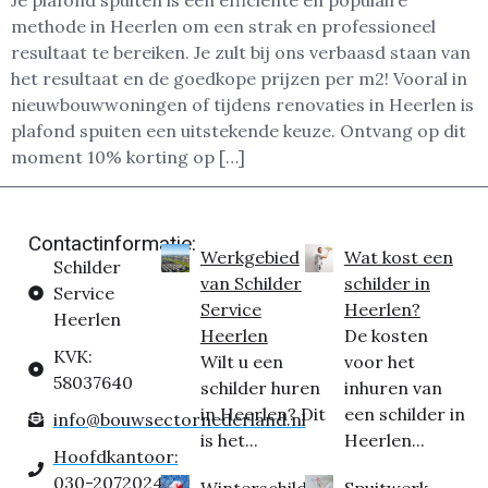
Je plafond spuiten is een efficiënte en populaire
methode in Heerlen om een strak en professioneel
resultaat te bereiken. Je zult bij ons verbaasd staan van
het resultaat en de goedkope prijzen per m2! Vooral in
nieuwbouwwoningen of tijdens renovaties in Heerlen is
plafond spuiten een uitstekende keuze. Ontvang op dit
moment 10% korting op […]
Contactinformatie:
Werkgebied
Wat kost een
Schilder
van Schilder
schilder in
Service
Service
Heerlen?
Heerlen
Heerlen
De kosten
KVK:
Wilt u een
voor het
58037640
schilder huren
inhuren van
in Heerlen? Dit
een schilder in
info@bouwsectornederland.nl
is het...
Heerlen...
Hoofdkantoor:
030-2072024
Winterschilder
Spuitwerk