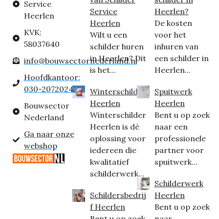
Service
Service
Heerlen?
Heerlen
Heerlen
De kosten
KVK:
Wilt u een
voor het
58037640
schilder huren
inhuren van
in Heerlen? Dit
een schilder in
info@bouwsectornederland.nl
is het...
Heerlen...
Hoofdkantoor:
030-2072024
Winterschilder
Spuitwerk
Heerlen
Heerlen
Bouwsector
Winterschilder
Bent u op zoek
Nederland
Heerlen is dé
naar een
Ga naar onze
oplossing voor
professionele
webshop
iedereen die
partner voor
kwalitatief
spuitwerk...
schilderwerk...
Schilderwerk
Schildersbedrij
Heerlen
f Heerlen
Bent u op zoek
Bent u op zoek
naar