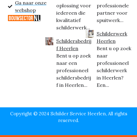
Ga naar onze
oplossing voor
professionele
webshop
iedereen die
partner voor
kwalitatief
spuitwerk...
schilderwerk...
Schilderwerk
Schildersbedrij
Heerlen
f Heerlen
Bent u op zoek
Bent u op zoek
naar
naar een
professioneel
professioneel
schilderwerk
schildersbedrij
in Heerlen?
f in Heerlen...
Een...
Copyright © 2024 Schilder Service Heerlen, All rights
reserved.