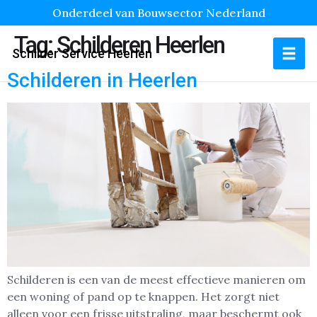
Onderdeel van Bouwsector Nederland
Tag:
Schilderen Heerlen
Schilder Service Heerlen
Schilderen in Heerlen
Schilderen is een van de meest effectieve manieren om
een woning of pand op te knappen. Het zorgt niet
alleen voor een frisse uitstraling, maar beschermt ook