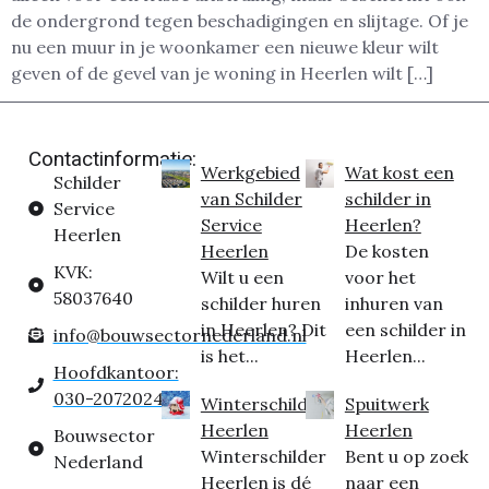
de ondergrond tegen beschadigingen en slijtage. Of je
nu een muur in je woonkamer een nieuwe kleur wilt
geven of de gevel van je woning in Heerlen wilt […]
Contactinformatie:
Werkgebied
Wat kost een
Schilder
van Schilder
schilder in
Service
Service
Heerlen?
Heerlen
Heerlen
De kosten
KVK:
Wilt u een
voor het
58037640
schilder huren
inhuren van
in Heerlen? Dit
een schilder in
info@bouwsectornederland.nl
is het...
Heerlen...
Hoofdkantoor:
030-2072024
Winterschilder
Spuitwerk
Heerlen
Heerlen
Bouwsector
Winterschilder
Bent u op zoek
Nederland
Heerlen is dé
naar een