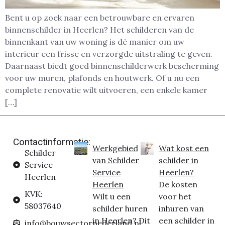
Bent u op zoek naar een betrouwbare en ervaren
binnenschilder in Heerlen? Het schilderen van de
binnenkant van uw woning is dé manier om uw
interieur een frisse en verzorgde uitstraling te geven.
Daarnaast biedt goed binnenschilderwerk bescherming
voor uw muren, plafonds en houtwerk. Of u nu een
complete renovatie wilt uitvoeren, een enkele kamer
[…]
Contactinformatie:
Werkgebied
Wat kost een
Schilder
van Schilder
schilder in
Service
Service
Heerlen?
Heerlen
Heerlen
De kosten
KVK:
Wilt u een
voor het
58037640
schilder huren
inhuren van
in Heerlen? Dit
een schilder in
info@bouwsectornederland.nl