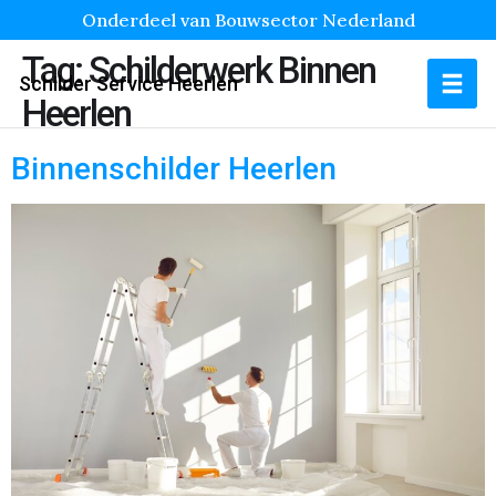
Onderdeel van Bouwsector Nederland
Tag:
Schilderwerk Binnen
Schilder Service Heerlen
Heerlen
Binnenschilder Heerlen