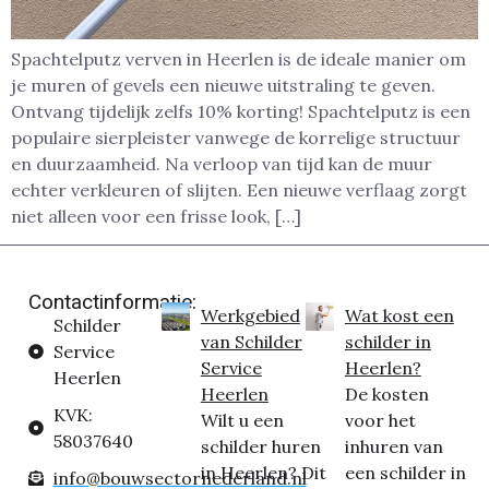
Spachtelputz verven in Heerlen is de ideale manier om
je muren of gevels een nieuwe uitstraling te geven.
Ontvang tijdelijk zelfs 10% korting! Spachtelputz is een
populaire sierpleister vanwege de korrelige structuur
en duurzaamheid. Na verloop van tijd kan de muur
echter verkleuren of slijten. Een nieuwe verflaag zorgt
niet alleen voor een frisse look, […]
Contactinformatie:
Werkgebied
Wat kost een
Schilder
van Schilder
schilder in
Service
Service
Heerlen?
Heerlen
Heerlen
De kosten
KVK:
Wilt u een
voor het
58037640
schilder huren
inhuren van
in Heerlen? Dit
een schilder in
info@bouwsectornederland.nl