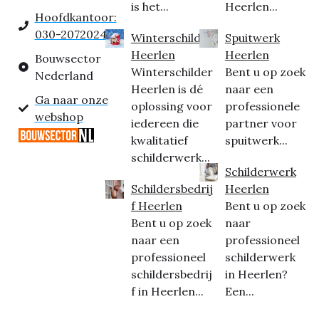
is het...
Heerlen...
Hoofdkantoor:
030-2072024
Winterschilder
Spuitwerk
Heerlen
Heerlen
Bouwsector
Winterschilder
Bent u op zoek
Nederland
Heerlen is dé
naar een
Ga naar onze
oplossing voor
professionele
webshop
iedereen die
partner voor
kwalitatief
spuitwerk...
schilderwerk...
Schilderwerk
Schildersbedrij
Heerlen
f Heerlen
Bent u op zoek
Bent u op zoek
naar
naar een
professioneel
professioneel
schilderwerk
schildersbedrij
in Heerlen?
f in Heerlen...
Een...