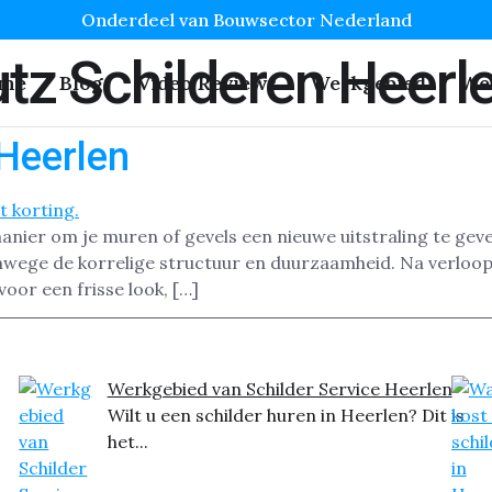
Onderdeel van Bouwsector Nederland
tz Schilderen Heerl
me
Blog
Video Reviews
Werkgebied
We
Heerlen
anier om je muren of gevels een nieuwe uitstraling te geven
anwege de korrelige structuur en duurzaamheid. Na verloop
voor een frisse look, […]
Werkgebied van Schilder Service Heerlen
Wilt u een schilder huren in Heerlen? Dit is
het...