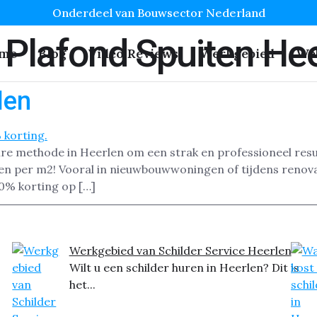
Onderdeel van Bouwsector Nederland
 Plafond Spuiten He
me
Blog
Video Reviews
Werkgebied
We
len
aire methode in Heerlen om een strak en professioneel resul
en per m2! Vooral in nieuwbouwwoningen of tijdens renovat
0% korting op […]
Werkgebied van Schilder Service Heerlen
Wilt u een schilder huren in Heerlen? Dit is
het...