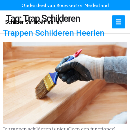
Onderdeel van Bouwsector Nederland
Tag:
Trap Schilderen
Schilder Service Heerlen
Trappen Schilderen Heerlen
Je trappen schilderen is niet alleen een functioneel