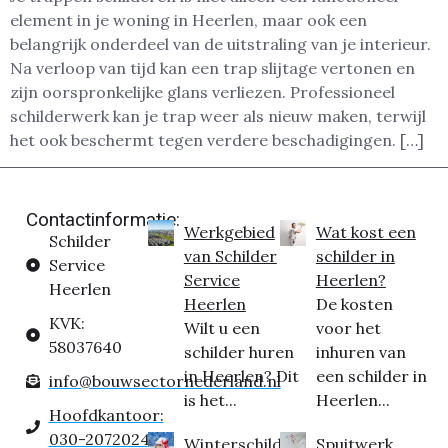
element in je woning in Heerlen, maar ook een
belangrijk onderdeel van de uitstraling van je interieur.
Na verloop van tijd kan een trap slijtage vertonen en
zijn oorspronkelijke glans verliezen. Professioneel
schilderwerk kan je trap weer als nieuw maken, terwijl
het ook beschermt tegen verdere beschadigingen. […]
Contactinformatie:
Werkgebied
Wat kost een
Schilder
van Schilder
schilder in
Service
Service
Heerlen?
Heerlen
Heerlen
De kosten
KVK:
Wilt u een
voor het
58037640
schilder huren
inhuren van
in Heerlen? Dit
een schilder in
info@bouwsectornederland.nl
is het...
Heerlen...
Hoofdkantoor:
030-2072024
Winterschilder
Spuitwerk