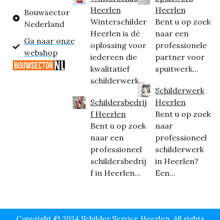
Heerlen
Heerlen
Bouwsector
Winterschilder
Bent u op zoek
Nederland
Heerlen is dé
naar een
Ga naar onze
oplossing voor
professionele
webshop
iedereen die
partner voor
kwalitatief
spuitwerk...
schilderwerk...
Schilderwerk
Schildersbedrij
Heerlen
f Heerlen
Bent u op zoek
Bent u op zoek
naar
naar een
professioneel
professioneel
schilderwerk
schildersbedrij
in Heerlen?
f in Heerlen...
Een...
Copyright © 2024 Schilder Service Heerlen, All rights