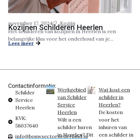
november 17, 2024
Kozijn
Kozijnen Schilderen Heerlen
Het schilderen van kozijnen in Heerlen is een
belangrijke klus voor het onderhoud van je...
Lees meer
Contactinformatie:
Werkgebied
Wat kost een
Schilder
van Schilder
schilder in
Service
Service
Heerlen?
Heerlen
Heerlen
De kosten
KVK:
Wilt u een
voor het
58037640
schilder huren
inhuren van
in Heerlen? Dit
een schilder in
info@bouwsectornederland.nl