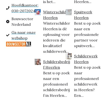
is het...
Heerlen...
Hoofdkantoor:
030-2072024
Winterschilder
Spuitwerk
Heerlen
Heerlen
Bouwsector
Winterschilder
Bent u op zoek
Nederland
Heerlen is dé
naar een
Ga naar onze
oplossing voor
professionele
webshop
iedereen die
partner voor
kwalitatief
spuitwerk...
schilderwerk...
Schilderwerk
Schildersbedrij
Heerlen
f Heerlen
Bent u op zoek
Bent u op zoek
naar
naar een
professioneel
professioneel
schilderwerk
schildersbedrij
in Heerlen?
f in Heerlen...
Een...