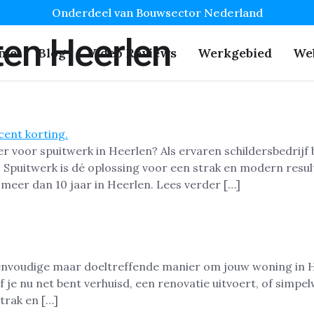
Onderdeel van Bouwsector Nederland
ten Heerlen
me
Blog
Video Reviews
Werkgebied
We
r voor spuitwerk in Heerlen? Als ervaren schildersbedrij
 Spuitwerk is dé oplossing voor een strak en modern resul
 meer dan 10 jaar in Heerlen. Lees verder […]
nvoudige maar doeltreffende manier om jouw woning in Hee
 je nu net bent verhuisd, een renovatie uitvoert, of simpe
strak en […]